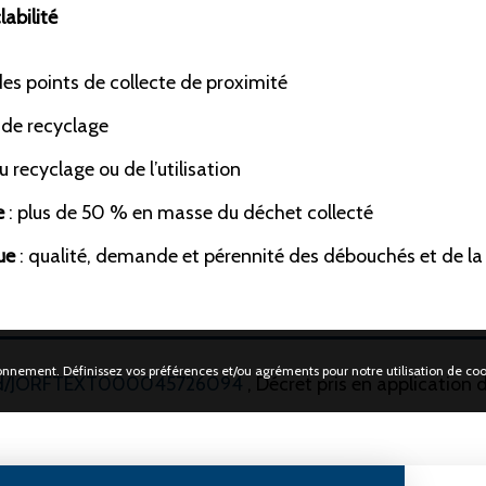
labilité
 des points de collecte de proximité
R LÉKO
NOTRE ÉCO-SYSTÈME
s de recyclage
 ?
Producteurs
Collectivités
du recyclage ou de l’utilisation
nance
Opérateurs
e
: plus de 50 % en masse du déchet collecté
Associations
ue
: qualité, demande et pérennité des débouchés et de la f
Nos partenaires
e
tionnement. Définissez vos préférences et/ou agréments pour notre utilisation de coo
rf/id/JORFTEXT000045726094
, Décret pris en application de