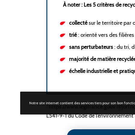
À noter : Les 5 critères de recyc
collecté
sur le territoire par
DÉCOUVRI
trié
: orienté vers des filière
Pourquoi Léko
Notre mission
sans perturbateurs
: du tri, 
82 avenue du Maine
Notre gouver
majorité de matière recyclé
75014 Paris
Notre équipe
échelle industrielle et pratiq
Notre histoire
Contact
Espace Press
Notre site internet contient des services tiers pour son bon fonc
1
https://www.legifrance.gouv.fr/jo
L541-9-1 du Code de l’environnement