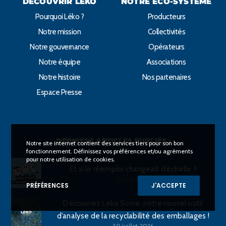
DÉCOUVRIR LÉKO
NOTRE ÉCO-SYSTÈME
Pourquoi Léko ?
Producteurs
Notre mission
Collectivités
Notre gouvernance
Opérateurs
Notre équipe
Associations
Notre histoire
Nos partenaires
Espace Presse
DERNIERS ARTICLES PUBLIÉS :
Notre site internet contient des services tiers pour son bon
fonctionnement. Définissez vos préférences et/ou agréments
pour notre utilisation de cookies.
Et si le réemploi changeait d’échelle ?
3 août 2026
PRÉFÉRENCES
J'ACCEPTE
Découvrez Léko Score, notre nouvel outil
d’analyse de la recyclabilité des emballages !
30 juillet 2026