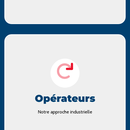
Collectivités
Découvrez nos services
filière !
partie prenante de la définition et du pilotage de la
Opérateurs
de l’emballage et du recyclage ? Avec LÉKO, devenez
Vous avez envie de travailler avec le reste de la chaîne
Notre approche industrielle
Opérateurs