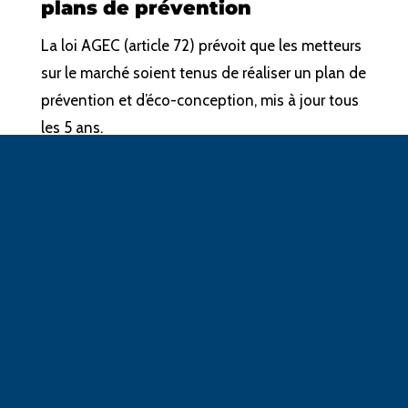
plans de prévention
La loi AGEC (article 72) prévoit que les metteurs
sur le marché soient tenus de réaliser un plan de
prévention et d’éco-conception, mis à jour tous
les 5 ans.
L’éco-organisme peut proposer d’accompagner
l’élaboration d’un plan commun à ses adhérents
ou à un groupe d’adhérents (par secteur par
exemple). Léko se propose de simplifier la mise
en conformité et le partage de pratiques.
N’hésitez pas à nous contacter à ce sujet !
Dans tous les cas, les plans doivent être
transmis à l’éco-organisme qui les synthétise.
Cette synthèse est présentée aux parties