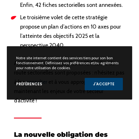
Enfin, 42 fiches sectorielles sont annexées.
Le troisième volet de cette stratégie
propose un plan d’actions en 10 axes pour
l’atteinte des objectifs 2025 et la
perspective 2040.
Notre site internet contient des services tiers pour son bon
Aussi, 42 fiches sectorielles et 10 feuilles de
fonctionnement. Définissez vos préférences et/ou agréments
pour notre utilisation de cookies.
route sectorielles sont proposées : n’hésitez pas
à les
consulter
et à vous approprier dès
PRÉFÉRENCES
J'ACCEPTE
maintenant les enjeux de votre secteur
d’activité !
La nouvelle obligation des