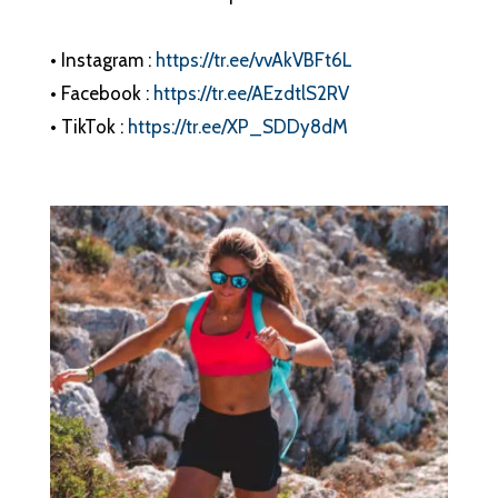
• Instagram :
https://tr.ee/vvAkVBFt6L
• Facebook :
https://tr.ee/AEzdtlS2RV
• TikTok :
https://tr.ee/XP_SDDy8dM