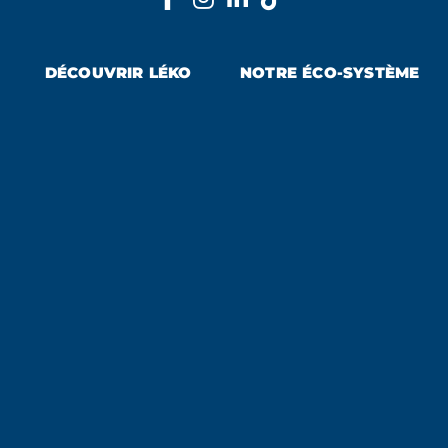
DÉCOUVRIR LÉKO
NOTRE ÉCO-SYSTÈME
Pourquoi Léko ?
Producteurs
Notre mission
Collectivités
Notre gouvernance
Opérateurs
Notre équipe
Associations
Notre histoire
Nos partenaires
Espace Presse
DERNIERS ARTICLES PUBLIÉS :
Et si le réemploi changeait d’échelle ?
3 août 2026