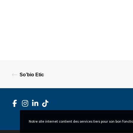
DÉCOUVRI
Pourquoi Léko
Notre mission
82 avenue du Maine
Notre gouver
75014 Paris
Notre équipe
Notre histoire
So’bio Etic
Contact
Espace Press
Notre site internet contient des services tiers pour son bon fonc