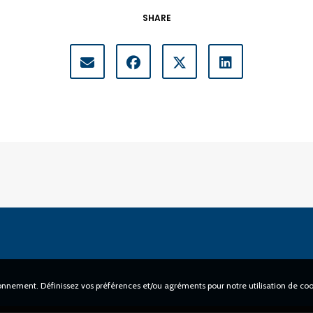
SHARE
R LÉKO
NOTRE ÉCO-SYSTÈME
 ?
Producteurs
Collectivités
nance
Opérateurs
Associations
Nos partenaires
e
tionnement. Définissez vos préférences et/ou agréments pour notre utilisation de coo