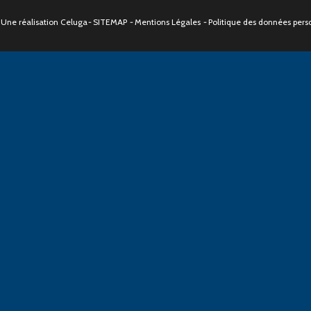
Une réalisation
Celuga
-
SITEMAP
-
Mentions Légales
-
Politique des données pers