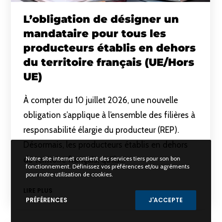
L’obligation de désigner un
mandataire pour tous les
producteurs établis en dehors
du territoire français (UE/Hors
UE)
À compter du 10 juillet 2026, une nouvelle
obligation s’applique à l’ensemble des filières à
responsabilité élargie du producteur (REP).
Désormais, les producteurs établis en dehors
du territoire français, qu’ils…
Notre site internet contient des services tiers pour son bon
fonctionnement. Définissez vos préférences et/ou agréments
pour notre utilisation de cookies.
LIRE PLUS
PRÉFÉRENCES
J'ACCEPTE